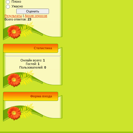
Плохо
Ужасно
Результаты
|
Архив опросов
Всего ответов:
23
Статистика
Онлайн всего:
1
Гостей:
1
Пользователей:
0
Форма входа