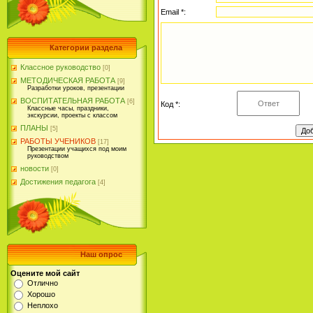
Email *:
Категории раздела
Классное руководство
[0]
МЕТОДИЧЕСКАЯ РАБОТА
[9]
Разработки уроков, презентации
ВОСПИТАТЕЛЬНАЯ РАБОТА
[6]
Код *:
Классные часы, праздники,
экскурсии, проекты с классом
ПЛАНЫ
[5]
РАБОТЫ УЧЕНИКОВ
[17]
Презентации учащихся под моим
руководством
новости
[0]
Достижения педагога
[4]
Наш опрос
Оцените мой сайт
Отлично
Хорошо
Неплохо