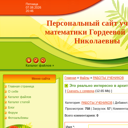
Пятница
07.08.2026
20:46
Персональный сайт уч
математики Гордеевой
Николаевны
Каталог файлов »
Главная
»
Файлы
»
РАБОТЫ УЧЕНИКОВ
Меню сайта
Это реально интересно в архит
Главная страница
[
Скачать с сервера
(12.65 Mb) ]
О себе
Каталог файлов
Каталог статей
Категория
:
РАБОТЫ УЧЕНИКОВ
|
Добавил
Блог
Просмотров
:
758
|
Загрузок
:
57
|
Коммента
Форум
Всего комментариев
:
0
Фотоальбомы
Имя *: