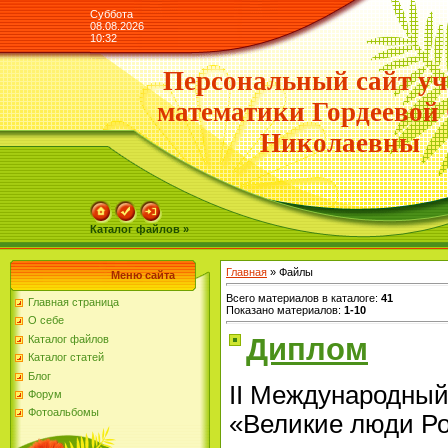
Суббота
08.08.2026
10:32
Персональный сайт уч
математики Гордеевой
Николаевны
Каталог файлов »
Главная
»
Файлы
Меню сайта
Всего материалов в каталоге
:
41
Главная страница
Показано материалов
:
1-10
О себе
Диплом
Каталог файлов
Каталог статей
Блог
II Международный
Форум
Фотоальбомы
«Великие люди Р