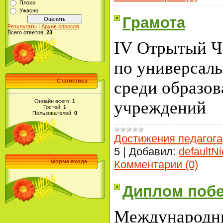
Плохо
Ужасно
Грамота
Результаты
|
Архив опросов
Всего ответов:
23
IV
Отрытый Ч
по универсал
Статистика
среди образо
Онлайн всего:
1
учреждений
Гостей:
1
Пользователей:
0
Достижения педагога
5
|
Добавил:
defaultNi
Комментарии (0)
Форма входа
Диплом поб
Международн