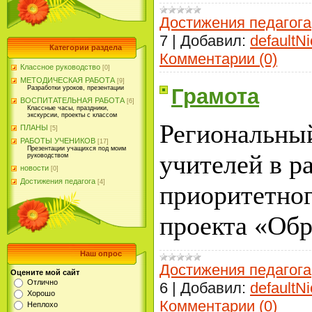
Достижения педагога
7
|
Добавил:
defaultNi
Категории раздела
Комментарии (0)
Классное руководство
[0]
МЕТОДИЧЕСКАЯ РАБОТА
[9]
Разработки уроков, презентации
Грамота
ВОСПИТАТЕЛЬНАЯ РАБОТА
[6]
Классные часы, праздники,
экскурсии, проекты с классом
Региональны
ПЛАНЫ
[5]
РАБОТЫ УЧЕНИКОВ
[17]
Презентации учащихся под моим
учителей в р
руководством
новости
[0]
Достижения педагога
[4]
приоритетно
проекта «Обр
Наш опрос
Достижения педагога
Оцените мой сайт
Отлично
6
|
Добавил:
defaultNi
Хорошо
Комментарии (0)
Неплохо