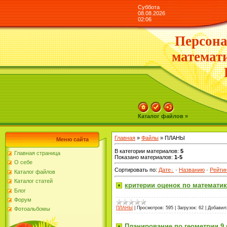
Суббота
08.08.2026
02:06
Персона
математ
Каталог файлов »
Главная
»
Файлы
» ПЛАНЫ
Меню сайта
В категории материалов
:
5
Главная страница
Показано материалов
:
1-5
О себе
Сортировать по
:
Дате
·
Названию
·
Рейти
Каталог файлов
Каталог статей
критерии оценок по математик
Блог
Форум
ПЛАНЫ
|
Просмотров:
595
|
Загрузок:
62
|
Добавил
Фотоальбомы
Планирование по геометрии 9 