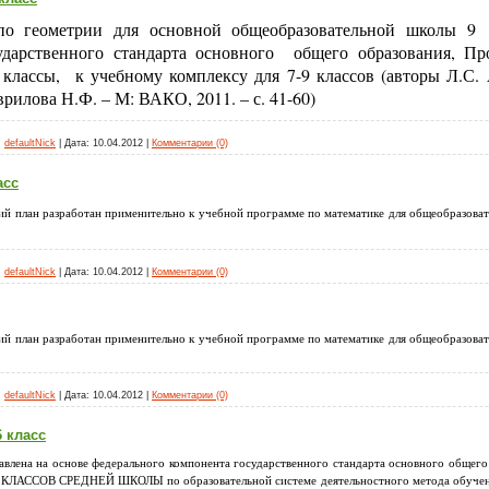
по геометрии для основной общеобразовательной школы 9
ударственного стандарта основного
общего образования,
Пр
 классы
,
к учебному комплексу для 7-9 классов (авторы Л.С. 
рилова Н.Ф. – М: ВАКО, 2011. – с. 41-60)
:
defaultNick
|
Дата:
10.04.2012
|
Комментарии (0)
асс
й план разработан применительно к учебной программе по математике для общеобразовате
:
defaultNick
|
Дата:
10.04.2012
|
Комментарии (0)
й план разработан применительно к учебной программе по математике для общеобразовате
:
defaultNick
|
Дата:
10.04.2012
|
Комментарии (0)
 класс
тавлена на основе федерального компонента государственного стандарта основного общ
СОВ СРЕДНЕЙ ШКОЛЫ по образовательной системе деятельностного метода обучения 