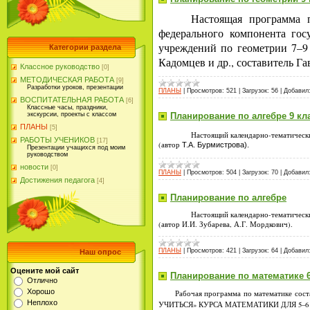
Настоящая программа 
федерального компонента гос
учреждений по геометрии 7–9
Категории раздела
Кадомцев и др.,
составитель
Гав
Классное руководство
[0]
МЕТОДИЧЕСКАЯ РАБОТА
[9]
Разработки уроков, презентации
ПЛАНЫ
|
Просмотров:
521
|
Загрузок:
56
|
Добавил
ВОСПИТАТЕЛЬНАЯ РАБОТА
[6]
Классные часы, праздники,
Планирование по алгебре 9 кл
экскурсии, проекты с классом
ПЛАНЫ
[5]
Настоящий календарно-тематически
РАБОТЫ УЧЕНИКОВ
[17]
(автор
Т.А. Бурмистрова).
Презентации учащихся под моим
руководством
новости
[0]
ПЛАНЫ
|
Просмотров:
504
|
Загрузок:
70
|
Добавил
Достижения педагога
[4]
Планирование по алгебре
Настоящий календарно-тематически
(автор И.И. Зубарева, А.Г. Мордкович).
ПЛАНЫ
|
Просмотров:
421
|
Загрузок:
64
|
Добавил
Наш опрос
Оцените мой сайт
Планирование по математике 6
Отлично
Хорошо
Рабочая программа по математике сос
Неплохо
УЧИТЬСЯ» КУРСА МАТЕМАТИКИ ДЛЯ 5–6 КЛАС