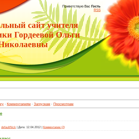
Приветствую Вас
Гость
RSS
льный сайт учителя
ики Гордеевой Ольги
Николаевны
нгу
·
Комментариям
·
Загрузкам
·
Просмотрам
е
:
defaultNick
|
Дата:
12.04.2012
|
Комментарии (2)
класс